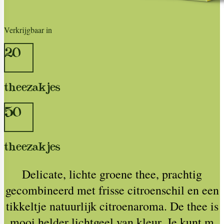
Verkrijgbaar in
20
theezakjes
50
theezakjes
Delicate, lichte groene thee, prachtig
gecombineerd met frisse citroenschil en een
tikkeltje natuurlijk citroenaroma. De thee is
mooi helder lichtgeel van kleur. Je kunt m