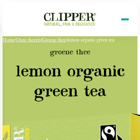
Home
/
Onze theeën
/
Groene thee
/
lemon organic green tea
groene thee
lemon organic
green tea