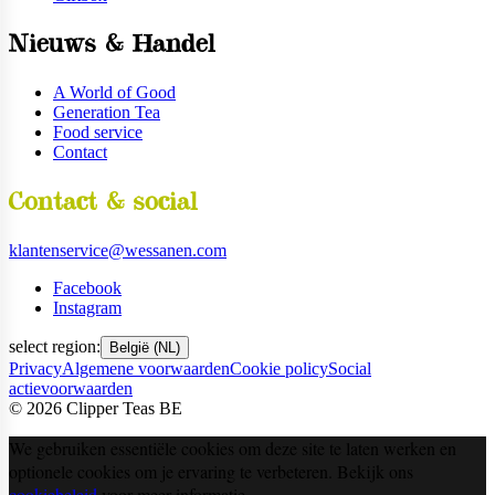
Nieuws & Handel
A World of Good
Generation Tea
Food service
Contact
Contact & social
klantenservice@wessanen.com
Facebook
Instagram
select region:
België (NL)
Privacy
Algemene voorwaarden
Cookie policy
Social
actievoorwaarden
©
2026
Clipper Teas BE
We gebruiken essentiële cookies om deze site te laten werken en
optionele cookies om je ervaring te verbeteren. Bekijk ons
cookiebeleid
voor meer informatie.