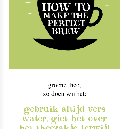
groene thee
,
zo doen wij het:
gebruik altijd vers
water, giet het over
het theezakje terwijl