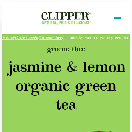
Home
/
Onze theeën
/
Groene thee
/
jasmine & lemon organic green tea
groene thee
jasmine & lemon
organic green
tea