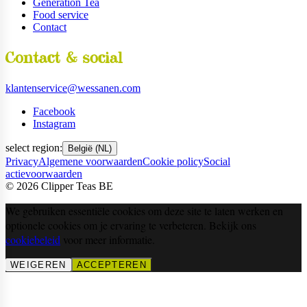
Generation Tea
Food service
Contact
Contact & social
klantenservice@wessanen.com
Facebook
Instagram
select region:
België (NL)
Privacy
Algemene voorwaarden
Cookie policy
Social
actievoorwaarden
©
2026
Clipper Teas BE
We gebruiken essentiële cookies om deze site te laten werken en
optionele cookies om je ervaring te verbeteren. Bekijk ons
cookiebeleid
voor meer informatie.
WEIGEREN
ACCEPTEREN