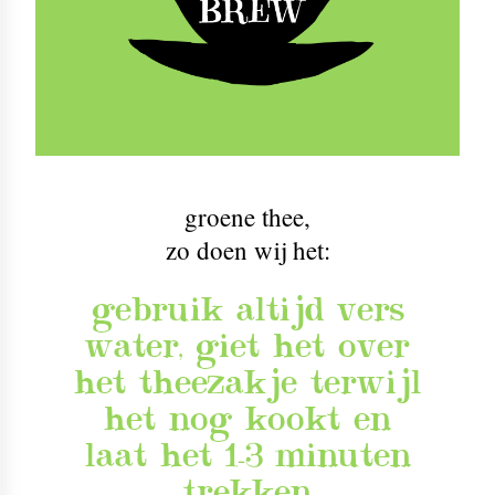
groene thee
,
zo doen wij het:
gebruik altijd vers
water, giet het over
het theezakje terwijl
het nog kookt en
laat het 1-3 minuten
trekken