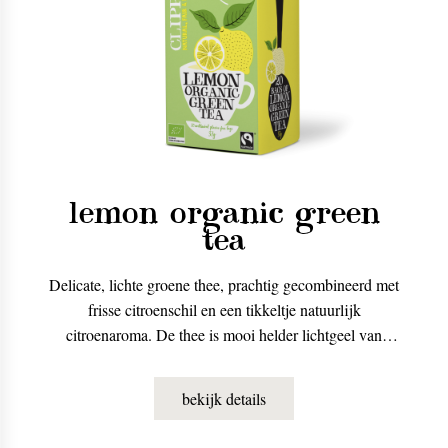
lemon organic green
tea
Delicate, lichte groene thee, prachtig gecombineerd met
frisse citroenschil en een tikkeltje natuurlijk
citroenaroma. De thee is mooi helder lichtgeel van
kleur. Je kunt m zowel warm als koud drinken. Warm
heeft de citroen een zachte smaak. Koud en met een
bekijk details
blokje ijs wordt ie lekker pittig en fris.