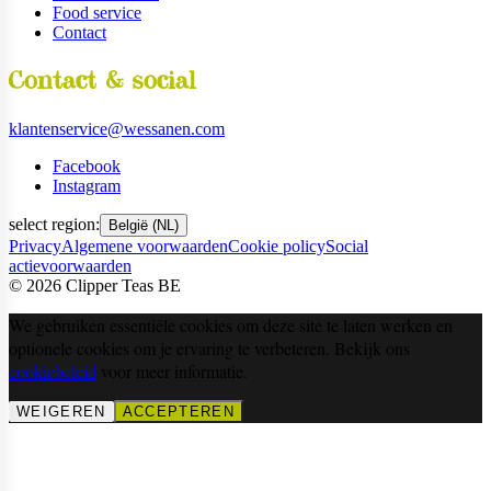
Food service
Contact
Contact & social
klantenservice@wessanen.com
Facebook
Instagram
select region:
België (NL)
Privacy
Algemene voorwaarden
Cookie policy
Social
actievoorwaarden
©
2026
Clipper Teas BE
We gebruiken essentiële cookies om deze site te laten werken en
optionele cookies om je ervaring te verbeteren. Bekijk ons
cookiebeleid
voor meer informatie.
WEIGEREN
ACCEPTEREN