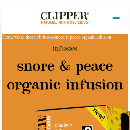
Home
/
Onze theeën
/
Infusies
/
snore & peace organic infusion
infusies
snore & peace
organic infusion