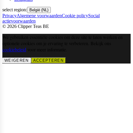
select region:
België (NL)
Privacy
Algemene voorwaarden
Cookie policy
Social
actievoorwaarden
©
2026
Clipper Teas BE
We gebruiken essentiële cookies om deze site te laten werken en
optionele cookies om je ervaring te verbeteren. Bekijk ons
cookiebeleid
voor meer informatie.
WEIGEREN
ACCEPTEREN