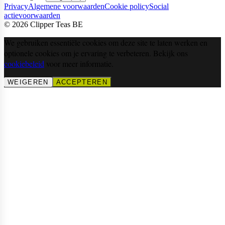
Privacy
Algemene voorwaarden
Cookie policy
Social
actievoorwaarden
©
2026
Clipper Teas BE
We gebruiken essentiële cookies om deze site te laten werken en
optionele cookies om je ervaring te verbeteren. Bekijk ons
cookiebeleid
voor meer informatie.
WEIGEREN
ACCEPTEREN