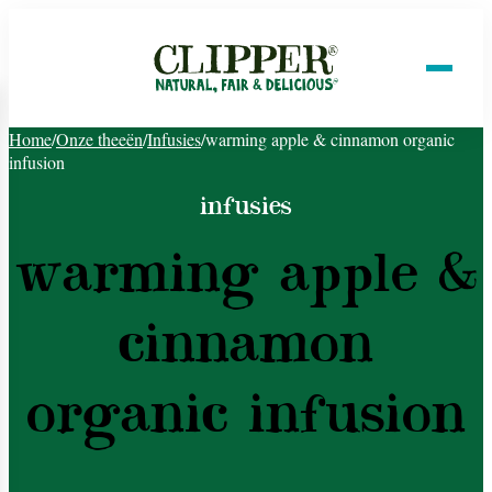
Home
/
Onze theeën
/
Infusies
/
warming apple & cinnamon organic
infusion
infusies
warming apple &
cinnamon
organic infusion