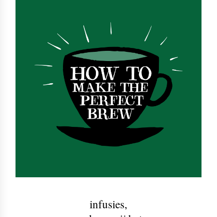
infusies
,