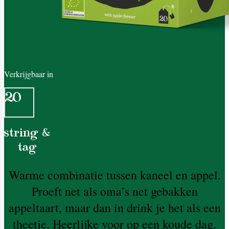
Verkrijgbaar in
20
string &
tag
Warme combinatie tussen kaneel en appel.
Proeft net als oma’s net gebakken
appeltaart, maar dan in drink je het als een
theetje. Heerlijke voor op een koude dag.