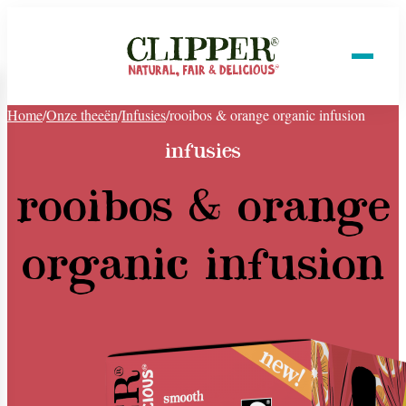
Home
/
Onze theeën
/
Infusies
/
rooibos & orange organic infusion
infusies
rooibos & orange
organic infusion