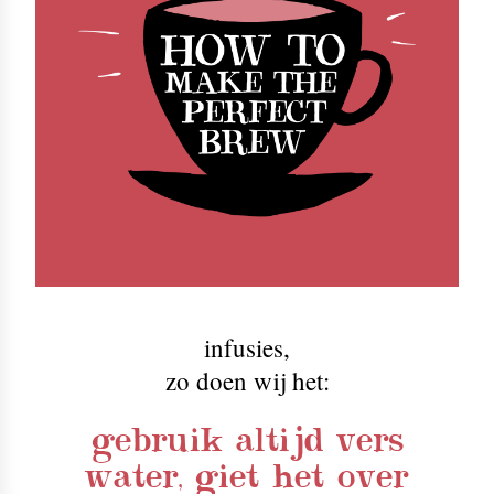
infusies
,
zo doen wij het:
gebruik altijd vers
water, giet het over