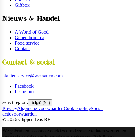
Giftbox
Nieuws & Handel
A World of Good
Generation Tea
Food service
Contact
Contact & social
klantenservice@wessanen.com
Facebook
Instagram
select region:
België (NL)
Privacy
Algemene voorwaarden
Cookie policy
Social
actievoorwaarden
©
2026
Clipper Teas BE
We gebruiken essentiële cookies om deze site te laten werken en
optionele cookies om je ervaring te verbeteren. Bekijk ons