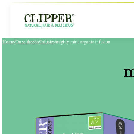
Home
/
Onze theeën
/
Infusies
/
mighty mint organic infusion
m