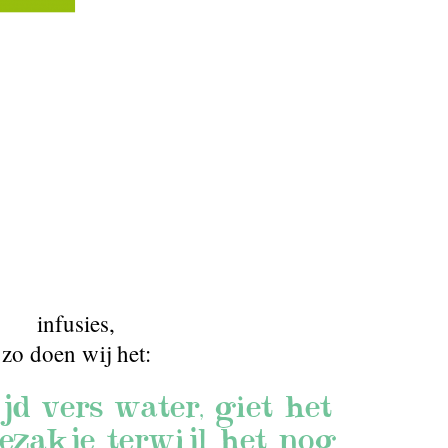
infusies
,
zo doen wij het:
jd vers water, giet het
ezakje terwijl het nog