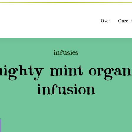
Over
Onze t
infusies
ighty mint organ
infusion