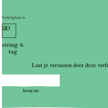
Verkrijgbaar in
20
string &
tag
Laat je verrassen door deze ver
koop nu