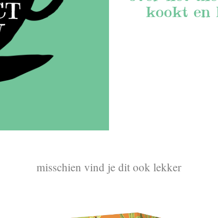
kookt en 
misschien vind je dit ook lekker