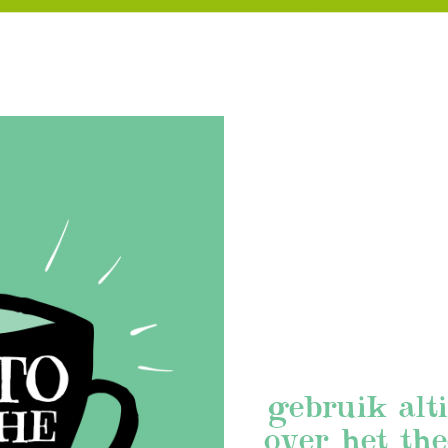
gebruik alti
over het the