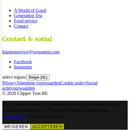
A World of Good
Generation Tea
Food service
Contact
Contact & social
klantenservice@wessanen.com
Facebook
Instagram
select region:
België (NL)
Privacy
Algemene voorwaarden
Cookie policy
Social
actievoorwaarden
©
2026
Clipper Teas BE
We gebruiken essentiële cookies om deze site te laten werken en
optionele cookies om je ervaring te verbeteren. Bekijk ons
cookiebeleid
voor meer informatie.
WEIGEREN
ACCEPTEREN