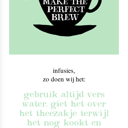
infusies
,
zo doen wij het:
gebruik altijd vers
water, giet het over
het theezakje terwijl
het nog kookt en