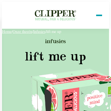
Home
/
Onze theeën
/
Infusies
/
lift me up
infusies
lift me up