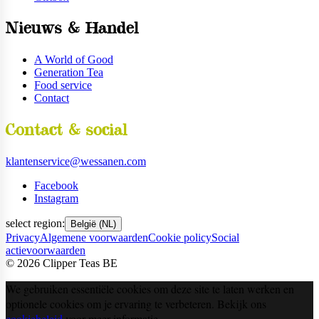
Nieuws & Handel
A World of Good
Generation Tea
Food service
Contact
Contact & social
klantenservice@wessanen.com
Facebook
Instagram
select region:
België (NL)
Privacy
Algemene voorwaarden
Cookie policy
Social
actievoorwaarden
©
2026
Clipper Teas BE
We gebruiken essentiële cookies om deze site te laten werken en
optionele cookies om je ervaring te verbeteren. Bekijk ons
cookiebeleid
voor meer informatie.