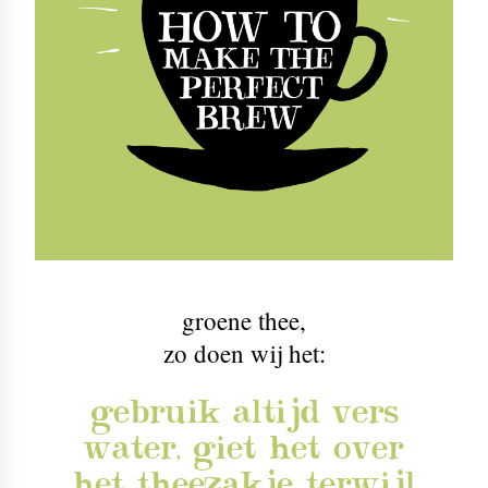
groene thee
,
zo doen wij het:
gebruik altijd vers
water, giet het over
het theezakje terwijl