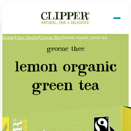
Home
/
Onze theeën
/
Groene thee
/
lemon organic green tea
groene thee
lemon organic
green tea