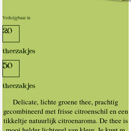
Verkrijgbaar in
20
theezakjes
50
theezakjes
Delicate, lichte groene thee, prachtig
gecombineerd met frisse citroenschil en een
tikkeltje natuurlijk citroenaroma. De thee is
mooi helder lichtgeel van kleur. Je kunt m