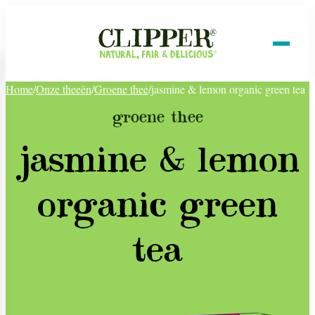
Home
/
Onze theeën
/
Groene thee
/
jasmine & lemon organic green tea
groene thee
jasmine & lemon
organic green
tea