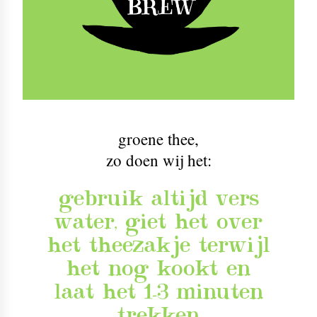
groene thee
,
zo doen wij het:
gebruik altijd vers
water, giet het over
het theezakje terwijl
het nog kookt en
laat het 1-3 minuten
trekken