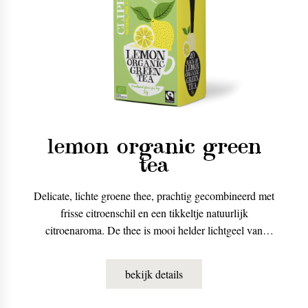
lemon organic green
tea
Delicate, lichte groene thee, prachtig gecombineerd met
frisse citroenschil en een tikkeltje natuurlijk
citroenaroma. De thee is mooi helder lichtgeel van
kleur. Je kunt m zowel warm als koud drinken. Warm
heeft de citroen een zachte smaak. Koud en met een
bekijk details
blokje ijs wordt ie lekker pittig en fris.