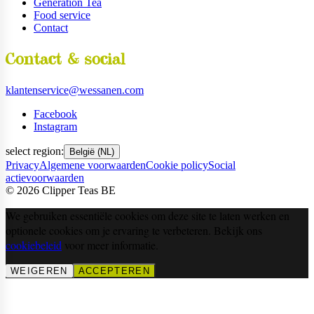
Generation Tea
Food service
Contact
Contact & social
klantenservice@wessanen.com
Facebook
Instagram
select region:
België (NL)
Privacy
Algemene voorwaarden
Cookie policy
Social
actievoorwaarden
©
2026
Clipper Teas BE
We gebruiken essentiële cookies om deze site te laten werken en
optionele cookies om je ervaring te verbeteren. Bekijk ons
cookiebeleid
voor meer informatie.
WEIGEREN
ACCEPTEREN