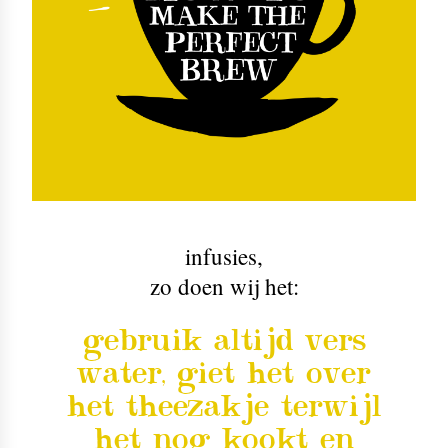
infusies
,
zo doen wij het:
gebruik altijd vers
water, giet het over
het theezakje terwijl
het nog kookt en