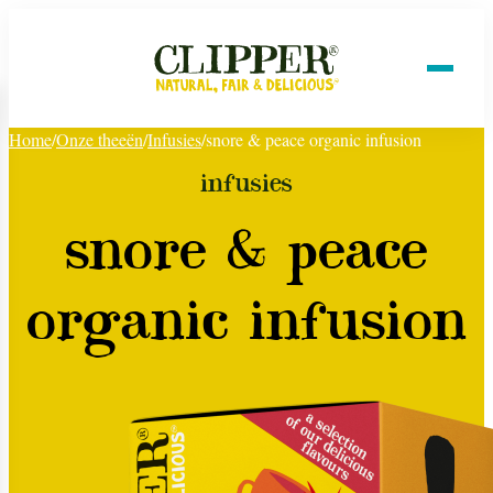
Home
/
Onze theeën
/
Infusies
/
snore & peace organic infusion
infusies
snore & peace
organic infusion