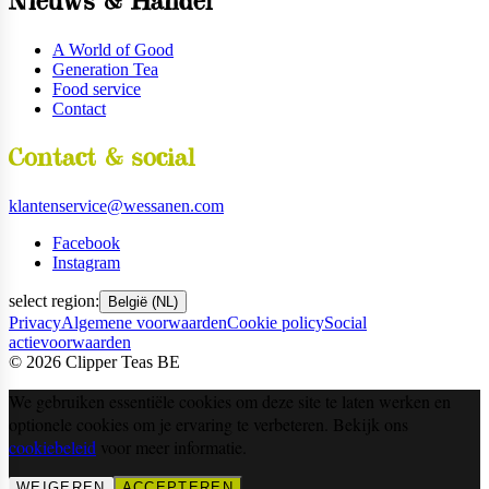
Nieuws & Handel
A World of Good
Generation Tea
Food service
Contact
Contact & social
klantenservice@wessanen.com
Facebook
Instagram
select region:
België (NL)
Privacy
Algemene voorwaarden
Cookie policy
Social
actievoorwaarden
©
2026
Clipper Teas BE
We gebruiken essentiële cookies om deze site te laten werken en
optionele cookies om je ervaring te verbeteren. Bekijk ons
cookiebeleid
voor meer informatie.
WEIGEREN
ACCEPTEREN