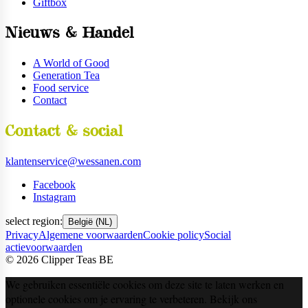
Giftbox
Nieuws & Handel
A World of Good
Generation Tea
Food service
Contact
Contact & social
klantenservice@wessanen.com
Facebook
Instagram
select region:
België (NL)
Privacy
Algemene voorwaarden
Cookie policy
Social
actievoorwaarden
©
2026
Clipper Teas BE
We gebruiken essentiële cookies om deze site te laten werken en
optionele cookies om je ervaring te verbeteren. Bekijk ons