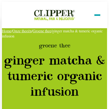
Home
/
Onze theeën
/
Groene thee
/
ginger matcha & tumeric organic
infusion
groene thee
ginger matcha &
tumeric organic
infusion