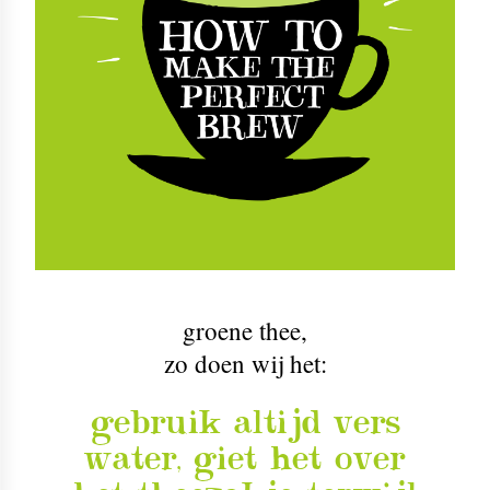
groene thee
,
zo doen wij het:
gebruik altijd vers
water, giet het over