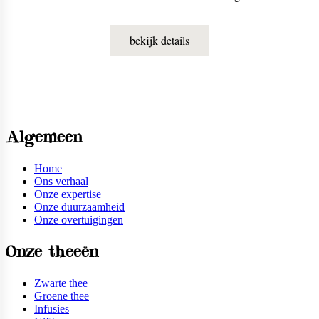
kleur. Je kunt m zowel warm als koud drinken. Warm
heeft de citroen een zachte smaak. Koud en met een
bekijk details
blokje ijs wordt ie lekker pittig en fris.
Algemeen
Home
Ons verhaal
Onze expertise
Onze duurzaamheid
Onze overtuigingen
Onze theeën
Zwarte thee
Groene thee
Infusies