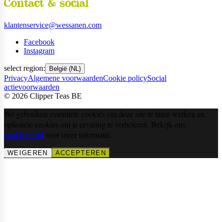
Contact & social
klantenservice@wessanen.com
Facebook
Instagram
select region:
België (NL)
Privacy
Algemene voorwaarden
Cookie policy
Social
actievoorwaarden
©
2026
Clipper Teas BE
We gebruiken essentiële cookies om deze site te laten werken en
optionele cookies om je ervaring te verbeteren. Bekijk ons
cookiebeleid
voor meer informatie.
WEIGEREN
ACCEPTEREN