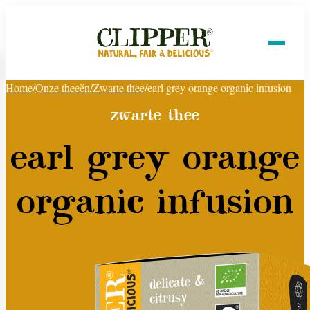
Home
/
Onze theeën
/
Zwarte thee
/
earl grey orange organic infusion
zwarte thee
earl grey orange
organic infusion