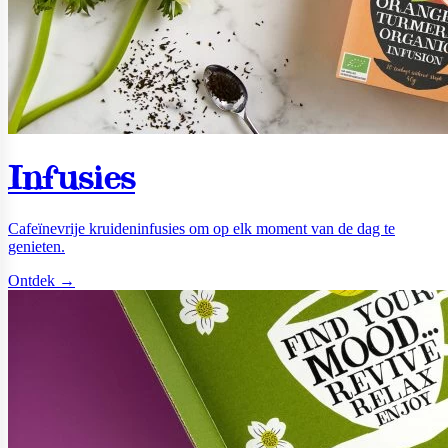
Infusies
Cafeïnevrije kruideninfusies om op elk moment van de dag te
genieten.
Ontdek →