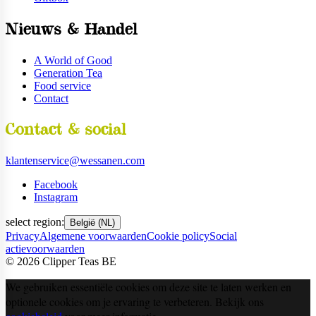
Nieuws & Handel
A World of Good
Generation Tea
Food service
Contact
Contact & social
klantenservice@wessanen.com
Facebook
Instagram
select region:
België (NL)
Privacy
Algemene voorwaarden
Cookie policy
Social
actievoorwaarden
©
2026
Clipper Teas BE
We gebruiken essentiële cookies om deze site te laten werken en
optionele cookies om je ervaring te verbeteren. Bekijk ons