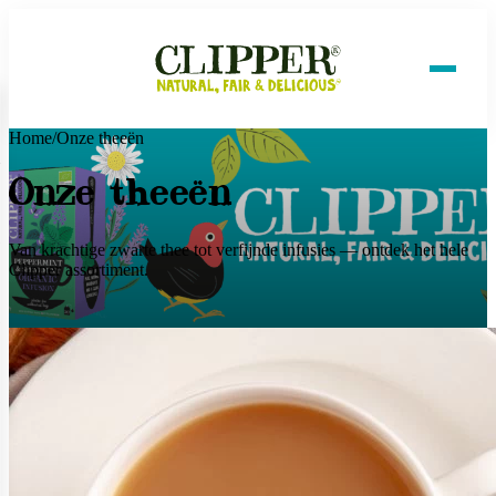
Home
/
Onze theeën
Onze theeën
Van krachtige zwarte thee tot verfijnde infusies — ontdek het hele
Clipper assortiment.