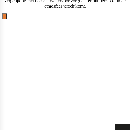
vergelijking met bossen, wat ervoor zorgt dat er minder CO2 in de
atmosfeer terechtkomt.