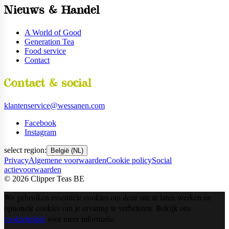
Nieuws & Handel
A World of Good
Generation Tea
Food service
Contact
Contact & social
klantenservice@wessanen.com
Facebook
Instagram
select region:
België (NL)
Privacy
Algemene voorwaarden
Cookie policy
Social
actievoorwaarden
©
2026
Clipper Teas BE
We gebruiken essentiële cookies om deze site te laten werken en
optionele cookies om je ervaring te verbeteren. Bekijk ons
cookiebeleid
voor meer informatie.